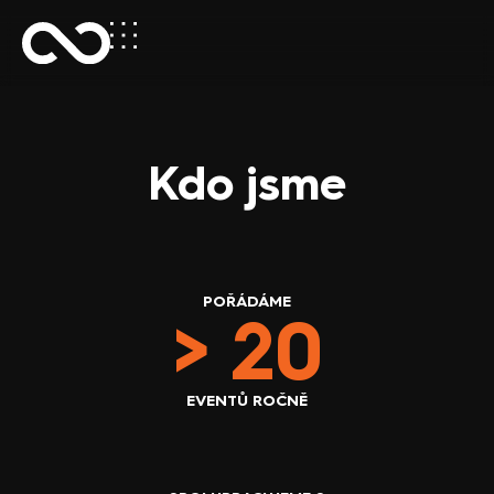
Kdo jsme
POŘÁDÁME
> 
20
EVENTŮ ROČNĚ