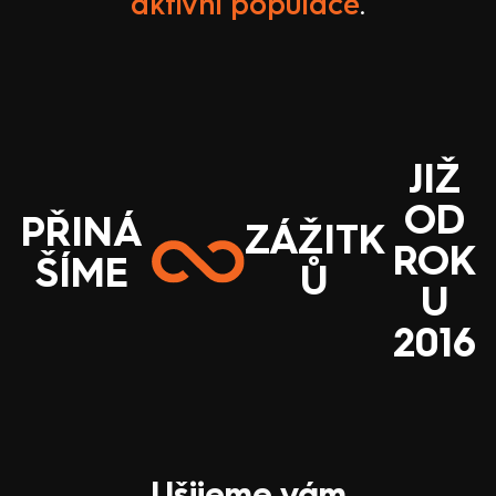
aktivní populace
.
JIŽ
OD
PŘINÁ
ZÁŽITK
ROK
ŠÍME
Ů
U
2016
Ušijeme vám