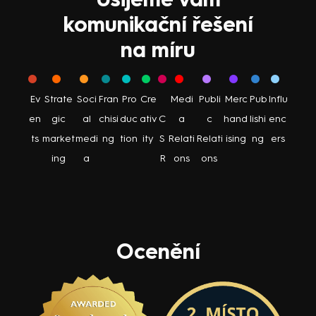
komunikační řešení
na míru
Ev
Strate
Soci
Fran
Pro
Cre
Medi
Publi
Merc
Pub
Influ
en
gic
al
chisi
duc
ativ
C
a
c
hand
lishi
enc
ts
market
medi
ng
tion
ity
S
Relati
Relati
ising
ng
ers
ing
a
R
ons
ons
Ocenění