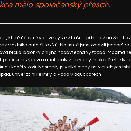
kce měla společenský přesah.
vaje, které účastníky dovezly ze Strašnic přímo až na Smíchov
 bez vlastního auta či taxíků. Na místě jsme omezili jednorázo
tová brčka, balónky ani jiná nadbytečná výzdoba. Maximálně
i produkční výbavu a materiály z předešlých akcí. Netiskly se
nou končí v koši. Nahradily je velké mapy na viditelných míst
pad, univerzální kelímky či voda v aquabarech.