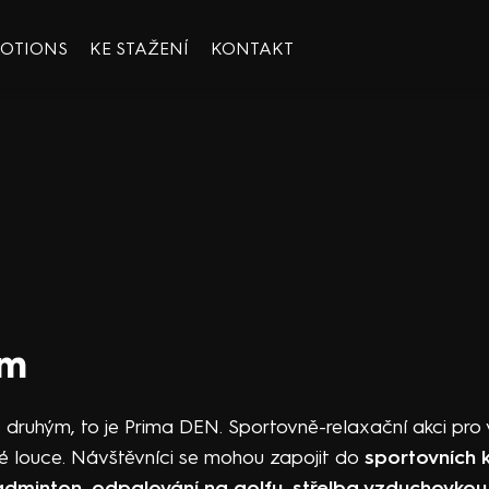
OOTIONS
KE STAŽENÍ
KONTAKT
ým
 druhým, to je Prima DEN. Sportovně-relaxační akci pro
ké louce. Návštěvníci se mohou zapojit do
sportovních k
 badminton, odpalování na golfu, střelba vzduchovko