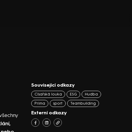
Související odkazy
Císařská louka
ESG
Hudba
Prima
sport
Teambuilding
Externí odkazy
 všechny
lání,
u nebo