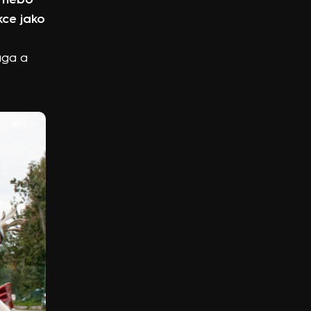
ce jako
ága a