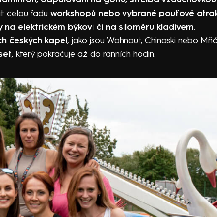
t celou řadu
workshopů nebo vybrané pouťové atrak
y na elektrickém býkovi či na siloměru kladivem
.
ch českých kapel
, jako jsou Wohnout, Chinaski nebo Mň
set
, který pokračuje až do ranních hodin.