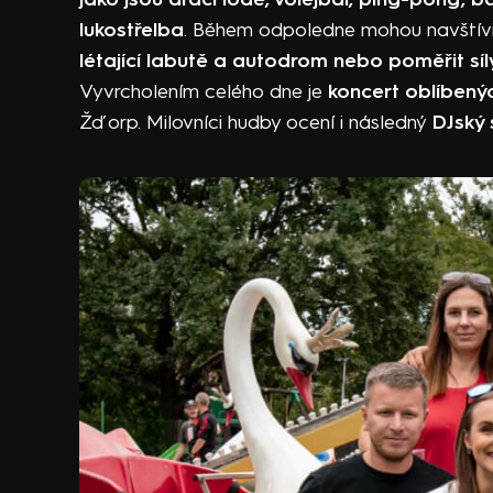
lukostřelba
. Během odpoledne mohou navštívi
létající labutě a autodrom nebo poměřit síl
Vyvrcholením celého dne je
koncert oblíbený
Žďorp. Milovníci hudby ocení i následný
DJský 