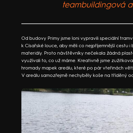
teambuildingová a
Od budovy Primy jsme loni vypravili speciální tram
k Císařské louce, aby měli co nejpříjemnější cestu i
materiály. Proto návštěvníky nečekala žádná plas
využívali to, co už máme. Kreativně jsme zužitkoval
hromady mapek areálu, které po pár vteřinách větši
V areálu samozřejmě nechyběly koše na tříděný od