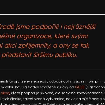
rodě jsme podpořili i nejrůznější
ěšné organizace, které svými
 akci zpříjemnily, a ony se tak
ředstavit širšímu publiku.
městnávající ženy s epilepsií, odpočinout si všichni mohli při 
t skvělou kávu a sladké smažené kuličky od
GULE
(Gastronom
 okna
, která podporuje šikovné, ale sociálně znevýhodněné li
Jejich členka, talentovaná výtvarnice, navíc na místě namal
i. My jsme organizaci Otevřená okna na oplátku darovali 50