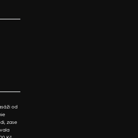
masáži od
ie
di, zase
ovala
00 Kč.