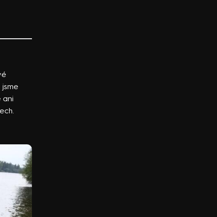
vé
 jsme
 ani
ech.