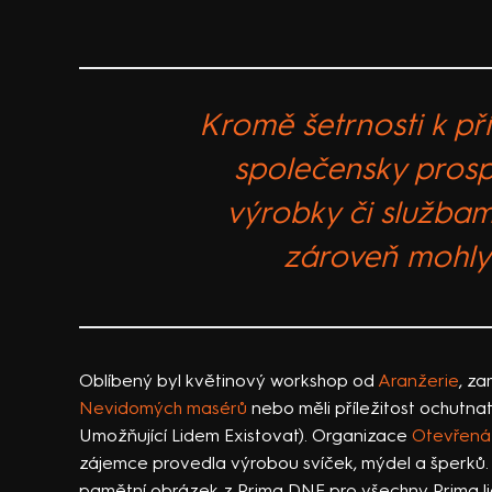
Kromě šetrnosti k pří
společensky prosp
výrobky či službami
zároveň mohly p
Oblíbený byl květinový workshop od
Aranžerie
, za
Nevidomých masérů
nebo měli příležitost ochutna
Umožňující Lidem Existovat). Organizace
Otevřená
zájemce provedla výrobou svíček, mýdel a šperků. 
pamětní obrázek z Prima DNE pro všechny Prima lid