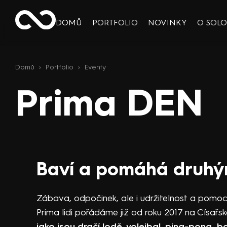
DOMŮ
PORTFOLIO
NOVINKY
O SOL
Domů
›
Portfolio
›
Eventy
Prima DEN
Baví a pomáhá druh
Zábava, odpočinek, ale i udržitelnost a pomoc
Prima lidi pořádáme již od roku 2017 na Císařs
jako jsou dračí lodě, volejbal, ping-pong,