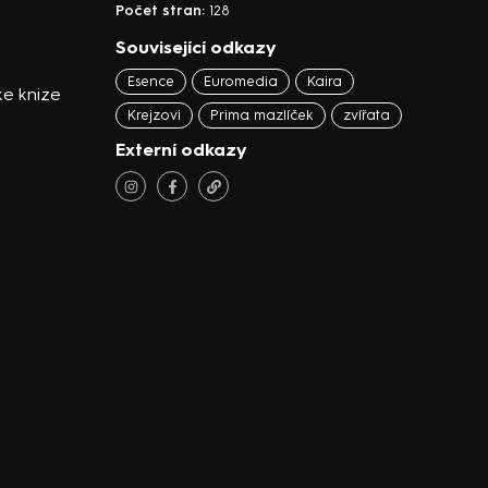
Počet stran:
128
Související odkazy
Esence
Euromedia
Kaira
ke knize
Krejzovi
Prima mazlíček
zvířata
Externí odkazy