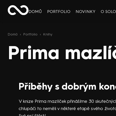
DOMŮ
PORTFOLIO
NOVINKY
O SOL
Domů
›
Portfolio
›
Knihy
Prima mazlí
Příběhy s dobrým ko
V knize Prima mazlíček přinášíme 30 skutečných
chlupáči to neměli v některé etapě svého život
Své psí štěstí.