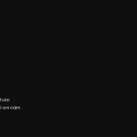
tvím
jí oni nám