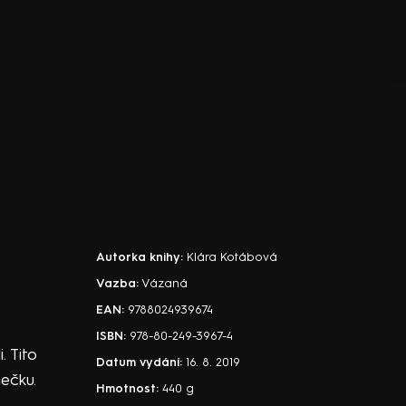
Autorka knihy:
Klára Kotábová
Vazba:
Vázaná
EAN:
9788024939674
ISBN:
978-80-249-3967-4
. Tito
Datum vydání:
16. 8. 2019
ečku.
Hmotnost:
440 g