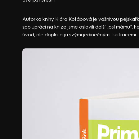
Autorka knihy Klára Kotábová je vášnivou pejskařk
spolupráci na knize jsme oslovili další „psí mámu“
úvod, ale doplnila ji i svými jedinečnými ilustracemi.