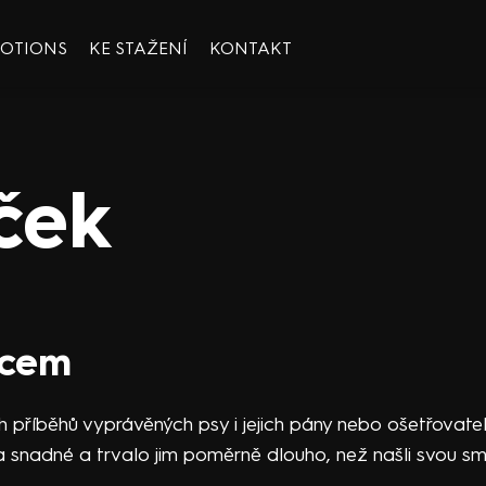
OOTIONS
KE STAŽENÍ
KONTAKT
ček
ncem
 příběhů vyprávěných psy i jejich pány nebo ošetřovateli
a snadné a trvalo jim poměrně dlouho, než našli svou sm