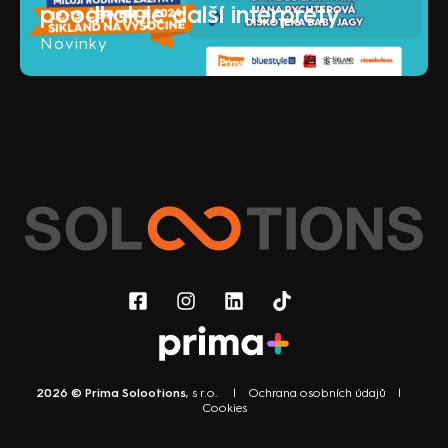
poodhaluje další interprety
Novinky
2026 © Prima Solootions
, s r.o. |
Ochrana osobních údajů
|
Cookies