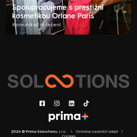
Spolupracujeme s prestižní
kosmetikou Orlane Paris
Komunikační řešení
2026 © Prima Solootions
, s r.o. |
Ochrana osobních údajů
|
Cookies