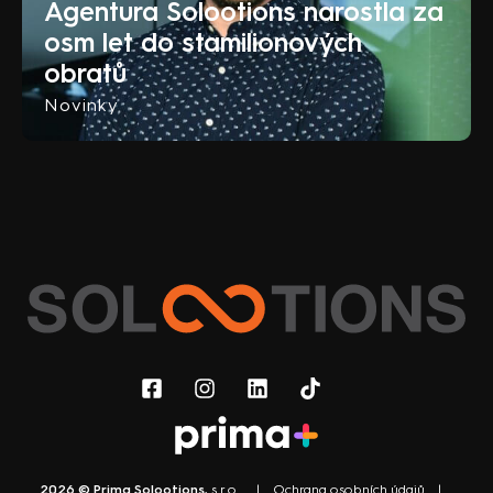
Agentura Solootions narostla za
osm let do stamilionových
obratů
Novinky
2026 © Prima Solootions
, s r.o. |
Ochrana osobních údajů
|