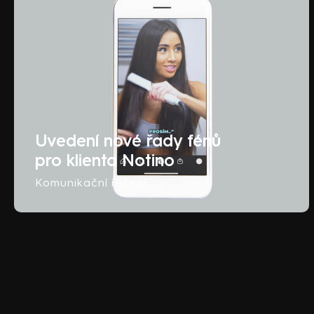
Uvedení nové řady fénů
pro klienta Notino
Komunikační řešení