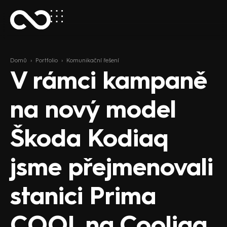
Domů
›
Portfolio
›
Komunikační řešení
V rámci kampaně
na nový model
Škoda Kodiaq
jsme přejmenovali
stanici Prima
COOL na Cooliaq