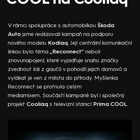
V rámci spolupráce s automobilkou
Škoda
Auto
jsme realizovali kampaň na podporu
nového modelu
Kodiaq.
Její centrální komunikační
linkou bylo téma
„Reconnect“
neboli
znovunapojení, které vyjadřuje snahu značky
zvednout lidi z gaučů v pohodlí jejich domovů a
vylákat je ven z města do přírody. Myšlenka
Reconnect se protnula celým
mediamixem
.
Součástí kampaně byl i společný
projekt
Cooliaq
s televizní stanicí
Prima COOL.