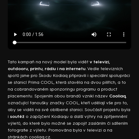
Tato kampaň na nový model byla vidět
v televizi,
outdooru, printu, rádiu i na internetu.
Vedle televizních
spotů jsme pro Škodu Kodiaq připravili i speciální spolupráci
se stanicí Prima COOL, která stavěla na dvou pilířích, a to
na cobrandovaném sponzoringu programu a product
placementu. Spojením obou brandů vznikl název
Cooliaq
,
označující fanoušky značky COOL, kteří udělají vše pro to,
aby se viděli na své oblíbené stanici. Součástí projektu byla
i
soutěž
o zapůjčení Kodiaqu a další výhry na zpříjemnění
výletů, do které bylo možné se zapojit zasláním či sdílením
fotografie z výletu. Promována byla v televizi a na
stránkách cooliaq.cz.