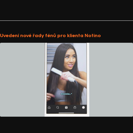
Uvedení nové řady fénů pro klienta Notino