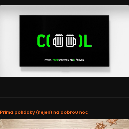
Prima pohádky (nejen) na dobrou noc