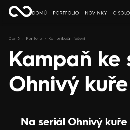
DOMŮ
PORTFOLIO
NOVINKY
O SOL
Domů
›
Portfolio
›
Komunikační řešení
Kampaň ke s
Ohnivý kuře
Na seriál Ohnivý kuře