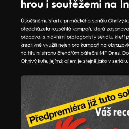
hrou i soutěžemi na 
Úspěšnému startu primáckého seriálu Ohnivý kuř
předcházela rozsáhlá kampaň, která zasahoval
pracoval s hlavními protagonisty seriálu, kteří
kreativně využili nejen pro kampaň na obrazovkác
na titulní stranu čtenářům páteční MF Dnes. D
Ohnivý kuře, jejímž cílem je stejně jako v seriá