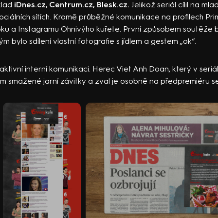
íklad
iDnes.cz, Centrum.cz, Blesk.cz.
Jelikož seriál cílil na mlad
ciálních sítích. Kromě průběžné komunikace na profilech Pri
ooku a Instagramu Ohnivýho kuřete. První způsobem soutěže 
 bylo sdílení vlastní fotografie s jídlem a gestem „ok“.
ktivní interní komunikaci. Herec Viet Anh Doan, který v seriál
 smažené jarní závitky a zval je osobně na předpremiéru ser