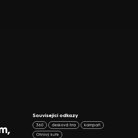
Související odkazy
m,
360
desková hra
kampaň
Ohnivý kuře