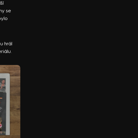
ší
my se
bylo
u hrál
iálu.