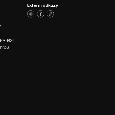
Externí odkazy
ě
e
 vlepili
 hrou