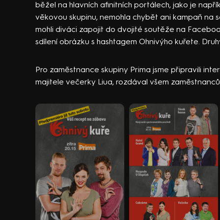
běžel na hlavních afinitních portálech, jako je např
věkovou skupinu, nemohla chybět ani kampaň na so
mohli diváci zapojit do dvojité soutěže na Faceb
sdílení obrázku s hashtagem Ohnivýho kuřete. Druhým
Pro zaměstnance skupiny Prima jsme připravili intera
majitele večerky Liua, rozdával všem zaměstnancům