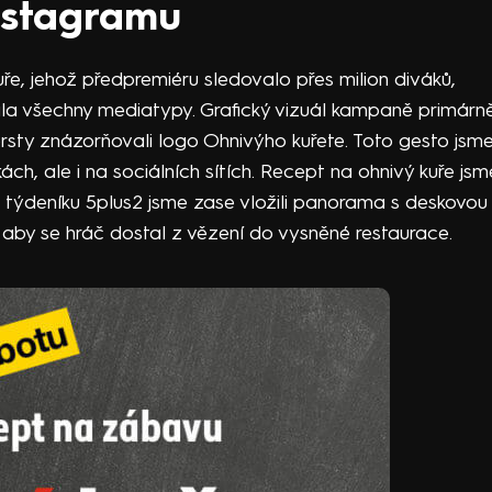
Instagramu
e, jehož předpremiéru sledovalo přes milion diváků,
a všechny mediatypy. Grafický vizuál kampaně primárn
 prsty znázorňovali logo Ohnivýho kuřete. Toto gesto jsm
h, ale i na sociálních sítích. Recept na ohnivý kuře jsme
o týdeníku 5plus2 jsme zase vložili panorama s deskovou
lu, aby se hráč dostal z vězení do vysněné restaurace.