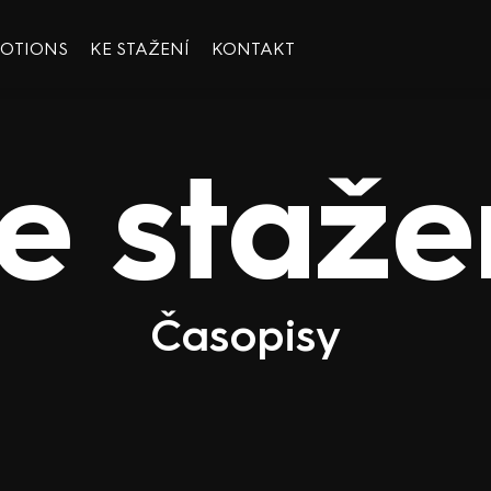
OOTIONS
KE STAŽENÍ
KONTAKT
e staže
Časopisy