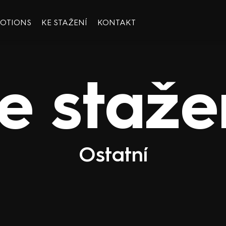
OOTIONS
KE STAŽENÍ
KONTAKT
e staže
Ostatní